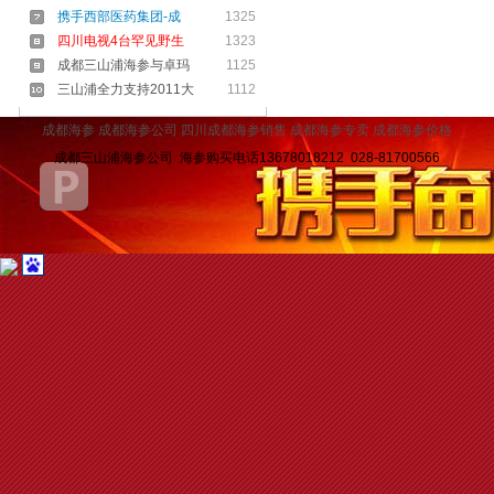
携手西部医药集团-成
1325
四川电视4台罕见野生
1323
成都三山浦海参与卓玛
1125
三山浦全力支持2011大
1112
成都海参
成都海参公司
四川
成都海参销售
成都海参专卖
成都海参价格
成都三山浦海参公司 海参购买电话13678018212 028-81700566