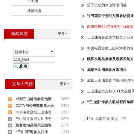
三山浦
父子仇怨的冰山渐渐消融
成都海参
过节期间个别品头海参缺货通
四川电视4台罕见野生“白海
新闻搜索
更多>
三山浦海参成为世博会企业贵
中央电视台给三山浦海参的专
新闻中心
顾客发泡品展示及顾客发制方
成都三山浦海参发泡演示
成都三山浦海参与卓玛咨询管
文章人气榜
更多>
三山浦全力支持2011大连夏
成都三山浦海参发泡演
3865
“三山浦”海参入驻成都西单商
CCTV网公布数据显示三
2404
中央电视台给三山浦海
2367
三山浦海参成为世博会
2279
共16条 每页20条 页次：1/1
顾客发泡品展示及顾客
2170
“三山浦”海参入驻成
1334