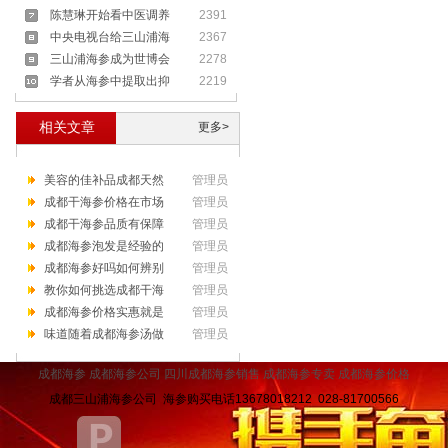
陈慧琳开始看中医调养
2391
中央电视台给三山浦海
2367
三山浦海参成为世博会
2278
学者从海参中提取出抑
2219
相关文章
更多>
美容的佳补品成都天然
管理员
成都干海参价格在市场
管理员
成都干海参品质有保障
管理员
成都海参泡发是经验的
管理员
成都海参好吗如何辨别
管理员
教你如何挑选成都干海
管理员
成都海参价格实惠就是
管理员
味道随着成都海参汤做
管理员
成都海参
成都海参公司
四川
成都海参销售
成都海参专卖
成都海参价格
成都三山浦海参公司 海参购买电话13678018212 028-81700566