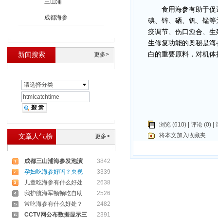
三山浦
食用海参有助于促进
成都海参
碘、锌、硒、钒、锰等
疫调节、伤口愈合、生
生修复功能的奥秘是海
新闻搜索
白的重要原料，对机体
更多>
请选择分类
浏览 (610) |
评论
(0) |
将本文加入收藏夹
文章人气榜
更多>
成都三山浦海参发泡演
3842
孕妇吃海参好吗？央视
3339
儿童吃海参有什么好处
2638
我护航海军顿顿吃自助
2526
常吃海参有什么好处？
2482
CCTV网公布数据显示三
2391