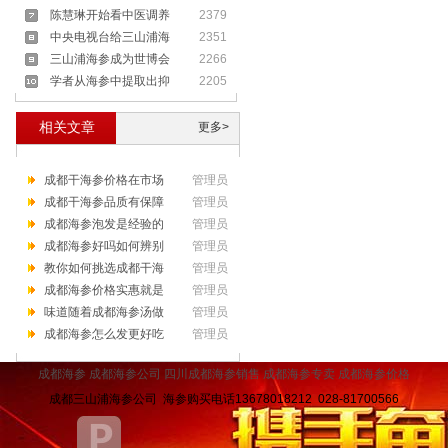
陈慧琳开始看中医调养
2379
中央电视台给三山浦海
2351
三山浦海参成为世博会
2266
学者从海参中提取出抑
2205
相关文章
更多>
成都干海参价格在市场
管理员
成都干海参品质有保障
管理员
成都海参泡发是经验的
管理员
成都海参好吗如何辨别
管理员
教你如何挑选成都干海
管理员
成都海参价格实惠就是
管理员
味道随着成都海参汤做
管理员
成都海参怎么发更好吃
管理员
成都海参
成都海参公司
四川
成都海参销售
成都海参专卖
成都海参价格
成都三山浦海参公司 海参购买电话13678018212 028-81700566