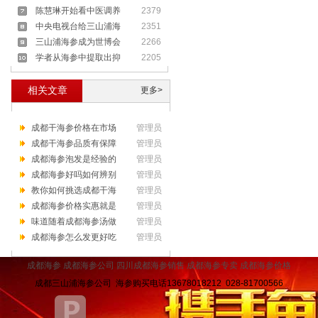
陈慧琳开始看中医调养
2379
中央电视台给三山浦海
2351
三山浦海参成为世博会
2266
学者从海参中提取出抑
2205
相关文章
更多>
成都干海参价格在市场
管理员
成都干海参品质有保障
管理员
成都海参泡发是经验的
管理员
成都海参好吗如何辨别
管理员
教你如何挑选成都干海
管理员
成都海参价格实惠就是
管理员
味道随着成都海参汤做
管理员
成都海参怎么发更好吃
管理员
成都海参
成都海参公司
四川
成都海参销售
成都海参专卖
成都海参价格
成都三山浦海参公司 海参购买电话13678018212 028-81700566