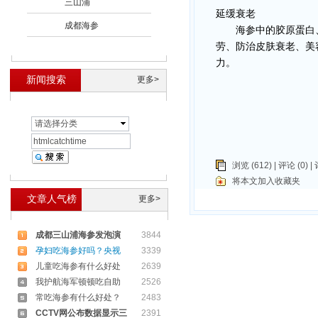
三山浦
延缓衰老
成都海参
海参中的胶原蛋白、
劳、防治皮肤衰老、美
力。
新闻搜索
更多>
请选择分类
浏览 (612) |
评论
(0) |
将本文加入收藏夹
文章人气榜
更多>
成都三山浦海参发泡演
3844
孕妇吃海参好吗？央视
3339
儿童吃海参有什么好处
2639
我护航海军顿顿吃自助
2526
常吃海参有什么好处？
2483
CCTV网公布数据显示三
2391